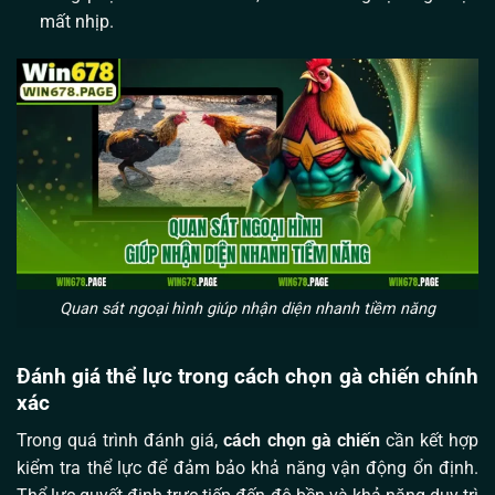
mất nhịp.
Quan sát ngoại hình giúp nhận diện nhanh tiềm năng
Đánh giá thể lực trong cách chọn gà chiến chính
xác
Trong quá trình đánh giá,
cách chọn gà chiến
cần kết hợp
kiểm tra thể lực để đảm bảo khả năng vận động ổn định.