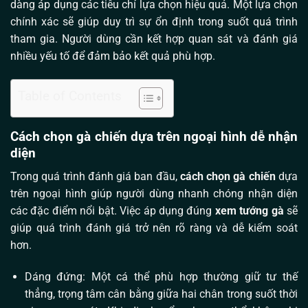
dàng áp dụng các tiêu chí lựa chọn hiệu quả. Một lựa chọn
chính xác sẽ giúp duy trì sự ổn định trong suốt quá trình
tham gia. Người dùng cần kết hợp quan sát và đánh giá
nhiều yếu tố để đảm bảo kết quả phù hợp.
Table of Contents
Cách chọn gà chiến dựa trên ngoại hình dễ nhận
diện
Trong quá trình đánh giá ban đầu,
cách chọn gà chiến
dựa
trên ngoại hình giúp người dùng nhanh chóng nhận diện
các đặc điểm nổi bật. Việc áp dụng đúng
xem tướng gà
sẽ
giúp quá trình đánh giá trở nên rõ ràng và dễ kiểm soát
hơn.
Dáng đứng: Một cá thể phù hợp thường giữ tư thế
thẳng, trọng tâm cân bằng giữa hai chân trong suốt thời