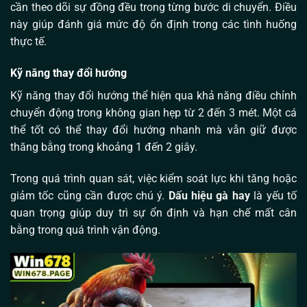
cần theo dõi sự đồng đều trong từng bước di chuyển. Điều
này giúp đánh giá mức độ ổn định trong các tình huống
thực tế.
Kỹ năng thay đổi hướng
Kỹ năng thay đổi hướng thể hiện qua khả năng điều chỉnh
chuyển động trong không gian hẹp từ 2 đến 3 mét. Một cá
thể tốt có thể thay đổi hướng nhanh mà vẫn giữ được
thăng bằng trong khoảng 1 đến 2 giây.
Trong quá trình quan sát, việc kiểm soát lực khi tăng hoặc
giảm tốc cũng cần được chú ý.
Dấu hiệu gà hay
là yếu tố
quan trọng giúp duy trì sự ổn định và hạn chế mất cân
bằng trong quá trình vận động.