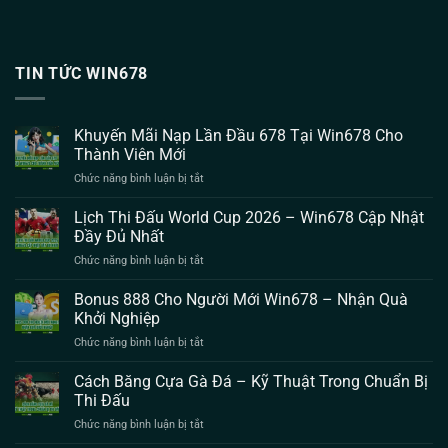
TIN TỨC WIN678
Khuyến Mãi Nạp Lần Đầu 678 Tại Win678 Cho
Thành Viên Mới
ở
Chức năng bình luận bị tắt
Khuyến
Mãi
Lịch Thi Đấu World Cup 2026 – Win678 Cập Nhật
Nạp
Đầy Đủ Nhất
Lần
ở
Chức năng bình luận bị tắt
Đầu
Lịch
678
Thi
Bonus 888 Cho Người Mới Win678 – Nhận Quà
Tại
Đấu
Win678
Khởi Nghiệp
World
Cho
ở
Chức năng bình luận bị tắt
Cup
Thành
Bonus
2026
Viên
888
Cách Băng Cựa Gà Đá – Kỹ Thuật Trong Chuẩn Bị
–
Mới
Cho
Win678
Thi Đấu
Người
Cập
ở
Chức năng bình luận bị tắt
Mới
Nhật
Cách
Win678
Đầy