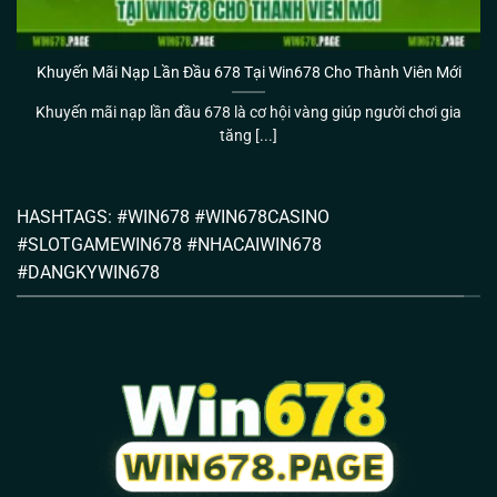
Khuyến Mãi Nạp Lần Đầu 678 Tại Win678 Cho Thành Viên Mới
Khuyến mãi nạp lần đầu 678 là cơ hội vàng giúp người chơi gia
tăng [...]
HASHTAGS: #WIN678 #WIN678CASINO
#SLOTGAMEWIN678 #NHACAIWIN678
#DANGKYWIN678