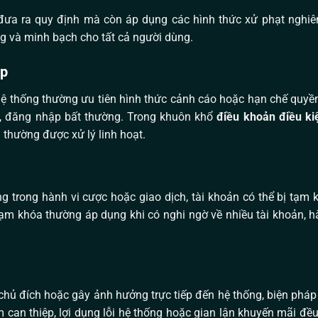
ưa ra quy định mà còn áp dụng các hình thức xử phạt nghiêm
g và minh bạch cho tất cả người dùng.
ập
hệ thống thường ưu tiên hình thức cảnh cáo hoặc hạn chế quyền 
n, đăng nhập bất thường. Trong khuôn khổ
điều khoản điều k
thường được xử lý linh hoạt.
g trong hành vi cược hoặc giao dịch, tài khoản có thể bị tạm kh
 tạm khóa thường áp dụng khi có nghi ngờ về nhiều tài khoản, 
chủ đích hoặc gây ảnh hưởng trực tiếp đến hệ thống, biện pháp 
an thiệp, lợi dụng lỗi hệ thống hoặc gian lận khuyến mãi đề