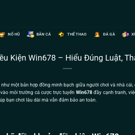
NỔ HŨ
BẮN CÁ
THỂ THAO
ĐÁ GÀ
X
ều Kiện Win678 – Hiểu Đúng Luật, 
 như một bản hợp đồng minh bạch giữa người chơi và nhà cái, q
 vào môi trường cá cược trực tuyến
Win678
đầy cạnh tranh, việ
iúp bạn chơi lâu dài mà vẫn đảm bảo an toàn.