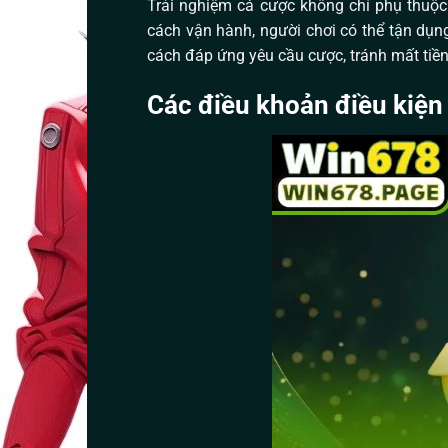
Trải nghiệm cá cược không chỉ phụ thuộc
cách vận hành, người chơi có thể tận dụng 
cách đáp ứng yêu cầu cược, tránh mất tiền
Các điều khoản điều kiện