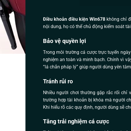
Điều khoản điều kiện Win678
không chỉ đ
nội dung, họ có thể chủ động kiểm soát tà
Bảo vệ quyền lợi
Trong môi trường cá cược trực tuyến ngày 
nghiệm an toàn và minh bạch. Chính vì vậ
“lá chắn pháp lý” giúp người dùng yên tâm
Tránh rủi ro
Nhiều người chơi thường gặp rắc rối chỉ 
trường hợp tài khoản bị khóa mà người ch
Khi hiểu rõ các quy định, người dùng sẽ c
Tăng trải nghiệm cá cược