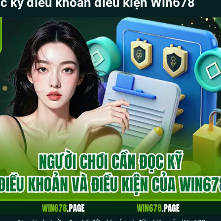
ọc kỹ điều khoản điều kiện Win678