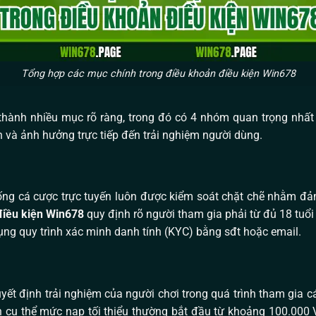
Tổng hợp các mục chính trong điều khoản điều kiện Win678
hành nhiều mục rõ ràng, trong đó có 4 nhóm quan trọng nhất
và ảnh hưởng trực tiếp đến trải nghiệm người dùng.
hống cá cược trực tuyến luôn được kiểm soát chặt chẽ nhằm đ
điều kiện Win678
quy định rõ người tham gia phải từ đủ 18 tuổi
ụng quy trình xác minh danh tính (KYC) bằng sđt hoặc email.
quyết định trải nghiệm của người chơi trong quá trình tham gia c
 cụ thể mức nạp tối thiểu thường bắt đầu từ khoảng 100.000 V