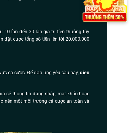
10 lần đến 30 lần giá trị tiền thưởng tùy
 đặt cược tổng số tiền lên tới 20.000.000
h vực cá cược. Để đáp ứng yêu cầu này,
điều
ia sẻ thông tin đăng nhập, mật khẩu hoặc
ạo nên một môi trường cá cược an toàn và