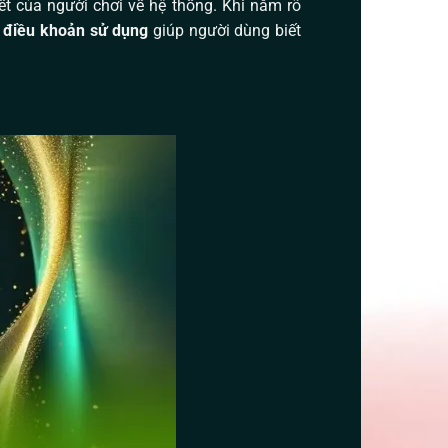
t của người chơi về hệ thống. Khi nắm rõ
u
điều khoản sử dụng
giúp người dùng biết