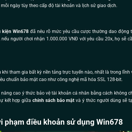
 mỗi ngày tùy theo cấp độ tài khoản và lịch sử giao dịch.
u kiện Win678
đã nêu rõ mức yêu cầu cược thường dao động từ 
, nếu người chơi nhận 1.000.000 VNĐ với yêu cầu 20x, họ sẽ cần
 khi tham gia bất kỳ nền tảng trực tuyến nào, nhất là trong lĩn
iêu chuẩn bảo mật cao như công nghệ mã hóa SSL 128-bit.
 nâng cao ý thức bảo vệ tài khoản cá nhân bằng cách không ch
Sự kết hợp giữa
chính sách bảo mật
và ý thức người dùng sẽ t
 vi phạm điều khoản sử dụng Win678