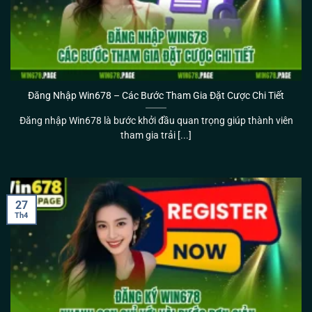
Đăng Nhập Win678 – Các Bước Tham Gia Đặt Cược Chi Tiết
Đăng nhập Win678 là bước khởi đầu quan trọng giúp thành viên
tham gia trải [...]
27
Th4