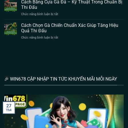
888
Cách Băng Cựa Gà Đá – Kỹ Thuật Trong Chuẩn Bị
–
Mới
Cho
Win678
Thi Đấu
Người
Cập
ở
Chức năng bình luận bị tắt
Mới
Nhật
Cách
Win678
Đầy
Băng
Cách Chọn Gà Chiến Chuẩn Xác Giúp Tăng Hiệu
–
Đủ
Cựa
Nhận
Quả Thi Đấu
Nhất
Gà
Quà
ở
Chức năng bình luận bị tắt
Đá
Khởi
Cách
–
Nghiệp
Chọn
Kỹ
Gà
Thuật
Chiến
Trong
Chuẩn
Chuẩn
Xác
Bị
Giúp
Thi
Tăng
Đấu
🎉 WIN678 CẬP NHẬP TIN TỨC KHUYẾN MÃI MỖI NGÀY
Hiệu
Quả
Thi
Đấu
27
Th4