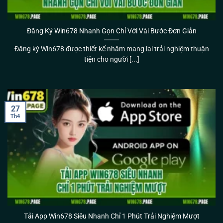
Đăng Ký Win678 Nhanh Gọn Chỉ Với Vài Bước Đơn Giản
Đăng ký Win678 được thiết kế nhằm mang lại trải nghiệm thuận
tiện cho người [...]
27
Th4
Tải App Win678 Siêu Nhanh Chỉ 1 Phút Trải Nghiệm Mượt