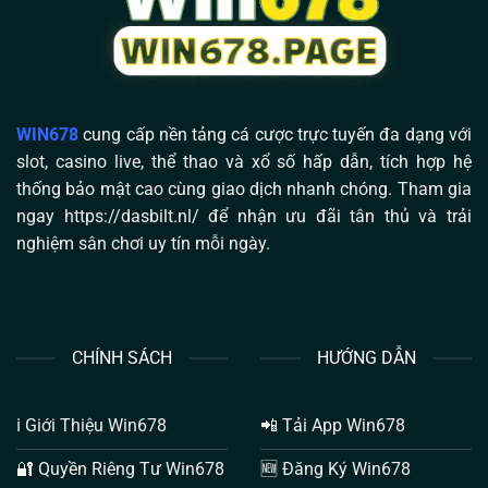
WIN678
cung cấp nền tảng cá cược trực tuyến đa dạng với
slot, casino live, thể thao và xổ số hấp dẫn, tích hợp hệ
thống bảo mật cao cùng giao dịch nhanh chóng. Tham gia
ngay https://dasbilt.nl/ để nhận ưu đãi tân thủ và trải
nghiệm sân chơi uy tín mỗi ngày.
CHÍNH SÁCH
HƯỚNG DẪN
ℹ️ Giới Thiệu Win678
📲 Tải App Win678
🔐 Quyền Riêng Tư Win678
🆕 Đăng Ký Win678