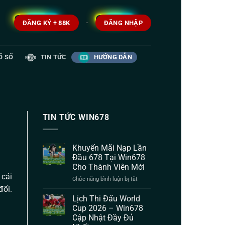
-
ĐĂNG KÝ + 88K
ĐĂNG NHẬP
Ổ SỐ
TIN TỨC
HƯỚNG DẪN
TIN TỨC WIN678
Khuyến Mãi Nạp Lần
Đầu 678 Tại Win678
Cho Thành Viên Mới
 cái
ở
Chức năng bình luận bị tắt
Khuyến
đối.
Mãi
Lịch Thi Đấu World
Nạp
Cup 2026 – Win678
Lần
Cập Nhật Đầy Đủ
Đầu