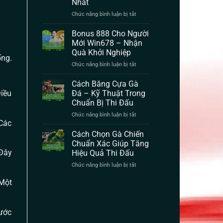
Nhất
678
Tại
ở
Chức năng bình luận bị tắt
Win678
Lịch
Cho
Thi
Bonus 888 Cho Người
Thành
Đấu
Mới Win678 – Nhận
Viên
World
Quà Khởi Nghiệp
Mới
Cup
ống.
ở
Chức năng bình luận bị tắt
2026
Bonus
–
888
Win678
Cách Băng Cựa Gà
Cho
Cập
Điều
Đá – Kỹ Thuật Trong
Người
Nhật
Chuẩn Bị Thi Đấu
Mới
Đầy
ở
Chức năng bình luận bị tắt
Win678
Đủ
 Các
Cách
–
Nhất
Băng
Nhận
Cách Chọn Gà Chiến
Cựa
Quà
Chuẩn Xác Giúp Tăng
Gà
Khởi
 Đây
Hiệu Quả Thi Đấu
Đá
Nghiệp
ở
Chức năng bình luận bị tắt
–
Cách
Kỹ
 Một
Chọn
Thuật
Gà
Trong
Chiến
Chuẩn
Chuẩn
Bị
rước
Xác
Thi