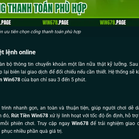
n ưu tiên chọn cổng thanh toán phù hợp
t lệnh online
oàn bộ thông tin chuyển khoản một lần nữa thật kỹ lưỡng. Sau
 lại biên lai giao dịch để đối chiếu nếu cần thiết. Hệ thống sẽ 
ền Win678
của bạn chỉ sau 3 đến 5 phút.
trình nhanh gọn, an toàn và thuận tiện, giúp người chơi dễ 
nh đó,
Rút Tiền Win678
xử lý linh hoạt với tốc độ ổn định, hỗ trợ
 mỗi phiên chơi. Truy cập ngay
Win678
để trải nghiệm giao 
 phục nhiều phần quà giá trị.