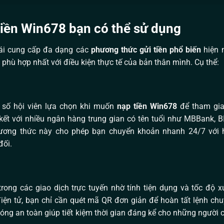
iền Win678 bạn có thể sử dụng
cái cung cấp đa dạng các
phương thức gửi tiền phổ biến
hiện 
 phù hợp nhất với điều kiện thực tế của bản thân mình. Cụ thể:
 số hội viên lựa chọn khi muốn
nạp tiền Win678
để tham gia
kết với nhiều ngân hàng trung gian có tên tuổi như MBBank, B
ương thức này cho phép bạn chuyển khoản nhanh 24/7 với 
đối.
rong các giao dịch trực tuyến nhờ tính tiện dụng và tốc độ x
iện tử, bạn chỉ cần quét mã QR đơn giản để hoàn tất lệnh ch
hóng an toàn giúp tiết kiệm thời gian đáng kể cho những người 