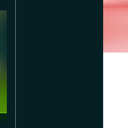
Giúp
Đấu
Tăng
Hiệu
Quả
Thi
Đấu