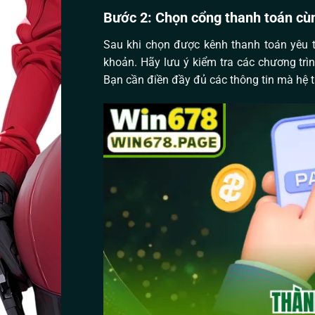
Bước 2: Chọn cổng thanh toán cù
Sau khi chọn được kênh thanh toán yêu 
khoản. Hãy lưu ý kiểm tra các chương trì
Bạn cần điền đầy đủ các thông tin mà hệ 