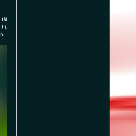
 tài
trị.
h.