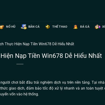
NỔ HŨ
BẮN CÁ
THỂ THAO
ĐÁ GÀ
X
h Thực Hiện Nạp Tiền Win678 Dễ Hiểu Nhất
Hiện Nạp Tiền Win678 Dễ Hiểu Nhất
người chơi bắt đầu trải nghiệm dịch vụ trên nền tảng. Tại nhà
thức giao dịch, đảm bảo tốc độ xử lý nhanh và an toàn tuyệt 
huyển vốn vào hệ thống.