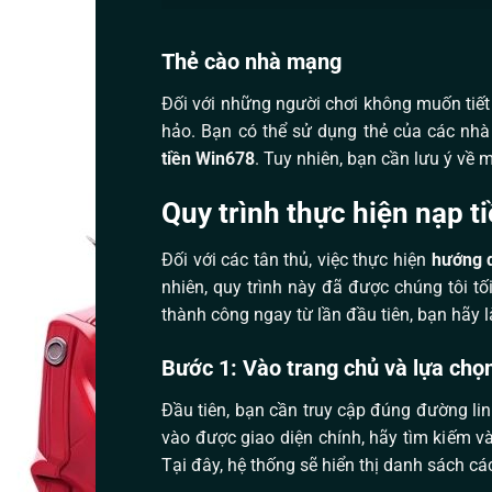
Thẻ cào nhà mạng
Đối với những người chơi không muốn tiết 
hảo. Bạn có thể sử dụng thẻ của các nhà
tiền Win678
. Tuy nhiên, bạn cần lưu ý về
Quy trình thực hiện nạp 
Đối với các tân thủ, việc thực hiện
hướng d
nhiên, quy trình này đã được chúng tôi t
thành công ngay từ lần đầu tiên, bạn hãy l
Bước 1: Vào trang chủ và lựa chọn
Đầu tiên, bạn cần truy cập đúng đường li
vào được giao diện chính, hãy tìm kiếm 
Tại đây, hệ thống sẽ hiển thị danh sách c