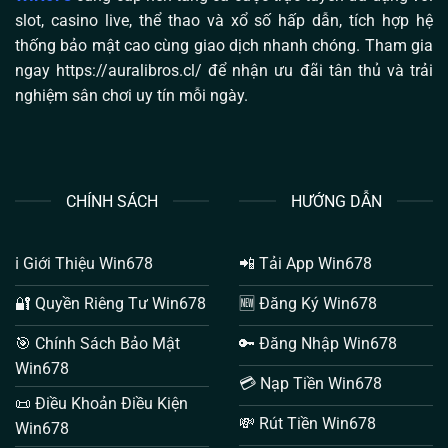
slot, casino live, thể thao và xổ số hấp dẫn, tích hợp hệ
thống bảo mật cao cùng giao dịch nhanh chóng. Tham gia
ngay https://auralibros.cl/ để nhận ưu đãi tân thủ và trải
nghiệm sân chơi uy tín mỗi ngày.
CHÍNH SÁCH
HƯỚNG DẪN
ℹ️ Giới Thiệu Win678
📲 Tải App Win678
🔐 Quyền Riêng Tư Win678
🆕 Đăng Ký Win678
🎯 Chính Sách Bảo Mật
🔑 Đăng Nhập Win678
Win678
💳 Nạp Tiền Win678
📜 Điều Khoản Điều Kiện
💸 Rút Tiền Win678
Win678